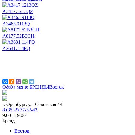
А3417.1213QZ
А3463.9113Q
А8177.52B3CH
А3631.114FQ
Q&Q
↑ меню БРЕНДЫ
Восток
г. Оренбург, ул. Советская 44
8 (3532) 77-32-43
9:00 - 19:00
Бренд
Восток